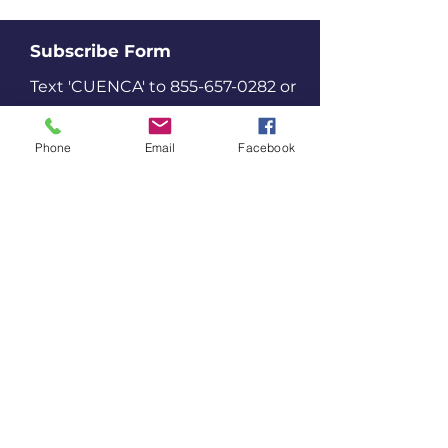
Subscribe Form
Text 'CUENCA' to
855-657-0282
or
click Subscribe to stay updated!
Phone
Email
Facebook
Subscribe
Support Our Work
By supporting our work, you’re
promoting community leadership
in outdoor spaces.
Donate
Contact Us