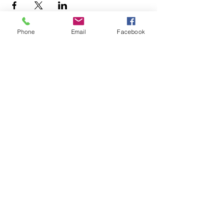
Phone
Email
Facebook
Subscribe Form
Text 'CUENCA' to
855-657-0282
or
click Subscribe to stay updated!
Subscribe
Support Our Work
By supporting our work, you’re
promoting community leadership
in outdoor spaces.
Donate