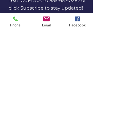
Text 'CUENCA' to
855-657-0282
or
click Subscribe to stay updated!
Subscribe
Phone
Email
Facebook
Support Our Work
By supporting our work, you’re
promoting community leadership
in outdoor spaces.
Donate
Contact Us
202-240-
2830